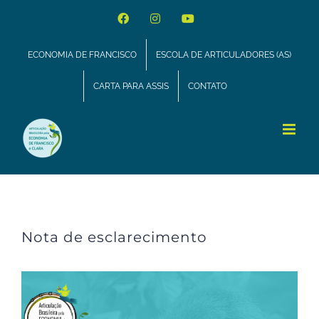
Ir
Facebook
Instagram
YouTube
para
ECONOMIA DE FRANCISCO
ESCOLA DE ARTICULADORES (AS)
o
CARTA PARA ASSIS
CONTATO
conteúdo
Nota de esclarecimento
Nota de esclarecimento
View
Larger