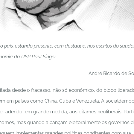
 país, estando presente, com destaque, nos escritos do saudo
nomia da USP Paul Singer
André Ricardo de S
ditada desde o fracasso, não só econômico, do bloco liderad
uem em países como China, Cuba e Venezuela. A socialdemoc
ter aderido, em grande medida, aos ditames neoliberais. Part
 nomes, mas quando alcançam eleitoralmente os governos d
seguem implementar grandes políticas condizentes com sua