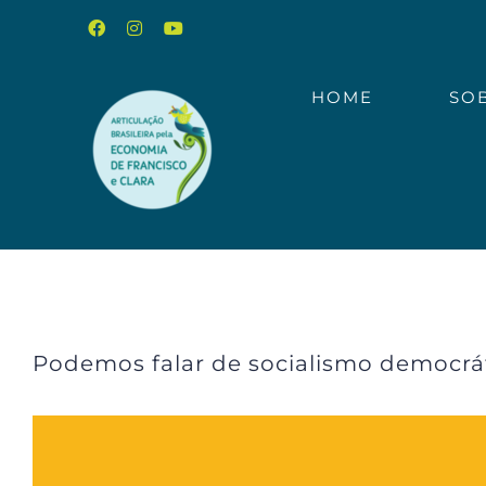
Ir
Facebook
Instagram
YouTube
para
o
HOME
SO
conteúdo
Podemos falar de socialismo democrá
View
Larger