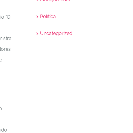
Política
io “O
Uncategorized
nistra
dores
e
o
cido