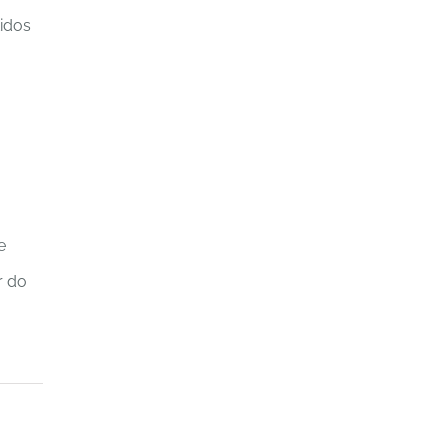
tidos
e
r do