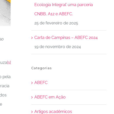
Ecologia Integral’ uma parceria
CNBB, A12 e ABEFC.
25 de fevereiro de 2025
Carta de Campinas – ABEFC 2024
so
19 de novembro de 2024
ouza
[1]
Categorias
o pela
ABEFC
racia
idos
ABEFC em Ação
e
Artigos acadêmicos