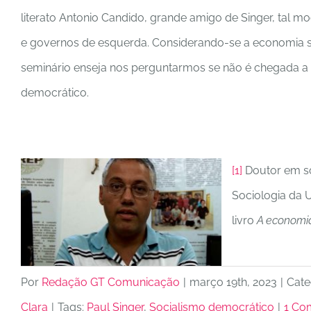
literato Antonio Candido, grande amigo de Singer, tal m
e governos de esquerda. Considerando-se a economia so
seminário enseja nos perguntarmos se não é chegada a 
democrático.
[1]
Doutor em so
Sociologia da 
livro
A economia
Por
Redação GT Comunicação
|
março 19th, 2023
|
Cate
Clara
|
Tags:
Paul Singer
,
Socialismo democrático
|
1 Co