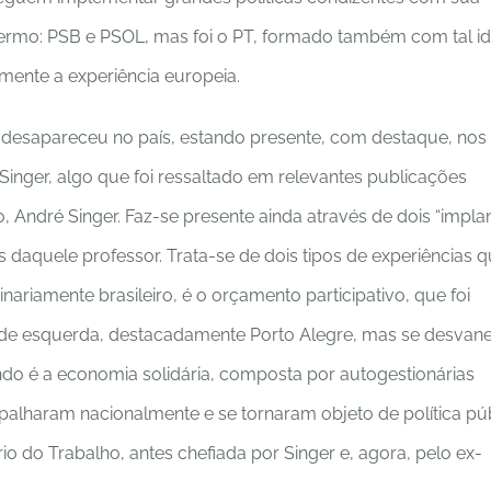
ermo: PSB e PSOL, mas foi o PT, formado também com tal id
mente a experiência europeia.
o desapareceu no país, estando presente, com destaque, nos
inger, algo que foi ressaltado em relevantes publicações
o, André Singer. Faz-se presente ainda através de dois “impla
os daquele professor. Trata-se de dois tipos de experiências 
inariamente brasileiro, é o orçamento participativo, que foi
 de esquerda, destacadamente Porto Alegre, mas se desvan
gundo é a economia solidária, composta por autogestionárias
palharam nacionalmente e se tornaram objeto de política pú
io do Trabalho, antes chefiada por Singer e, agora, pelo ex-